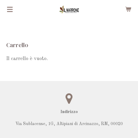
Vai
al
contenuto
principale
Carrello
Il carrello è vuoto.
Indirizzo
Via Sublacense, 1G,
Altipiani di Arcinazzo, RM
,
00020