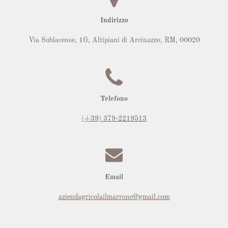
Indirizzo
Via Sublacense, 1G,
Altipiani di Arcinazzo, RM
,
00020
Telefono
(+39) 379-
2219513
Email
aziendagricolailmarrone@gmail.com