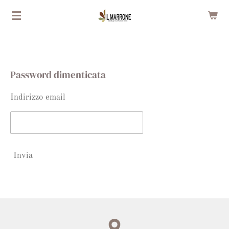
Vai
al
contenuto
principale
Password dimenticata
Indirizzo email
Invia