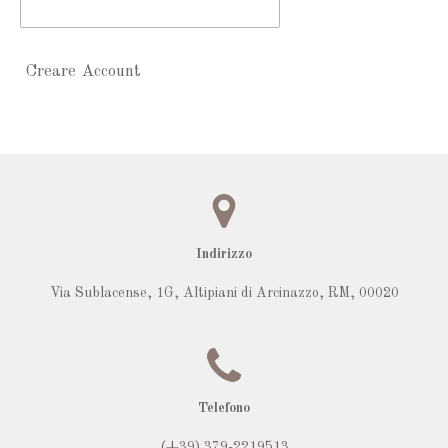
Creare Account
Indirizzo
Via Sublacense, 1G,
Altipiani di Arcinazzo, RM
,
00020
Telefono
(+39) 379-
2219513