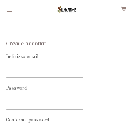
Vai
al
contenuto
principale
Creare Account
Indirizzo email
Password
Conferma password