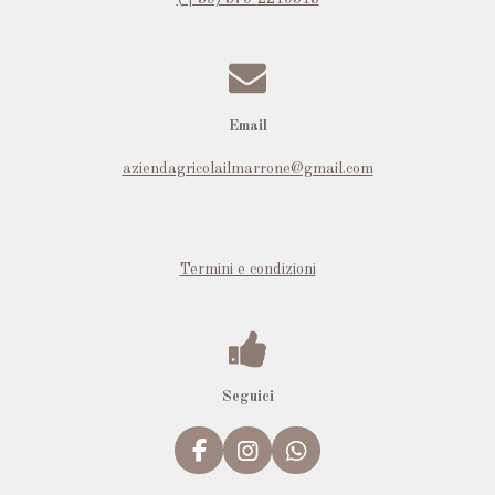
Email
aziendagricolailmarrone@gmail.com
Termini e condizioni
Seguici
F
I
W
a
n
h